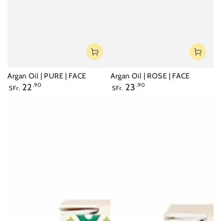
Argan Oil | PURE | FACE
Argan Oil | ROSE | FACE
Regulärer
Regulärer
22
.90
23
.90
SFr.
SFr.
Preis
Preis