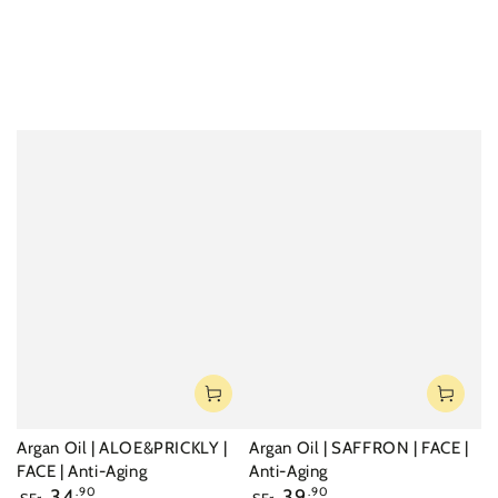
Argan Oil | ALOE&PRICKLY |
Argan Oil | SAFFRON | FACE |
FACE | Anti-Aging
Anti-Aging
Regulärer
Regulärer
34
.90
39
.90