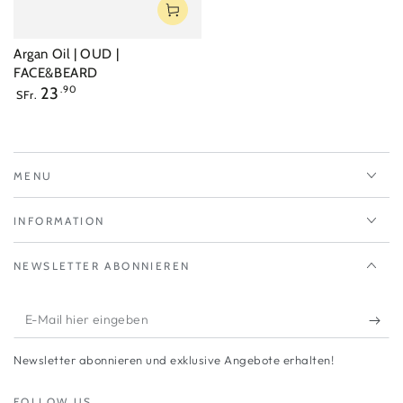
Argan Oil | OUD |
FACE&BEARD
Regulärer
23
.90
SFr.
Preis
MENU
INFORMATION
NEWSLETTER ABONNIEREN
E-
Mail
Newsletter abonnieren und exklusive Angebote erhalten!
hier
eingeben
FOLLOW US