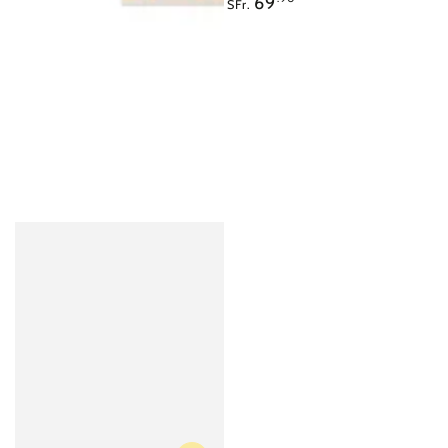
69
SFr.
Preis