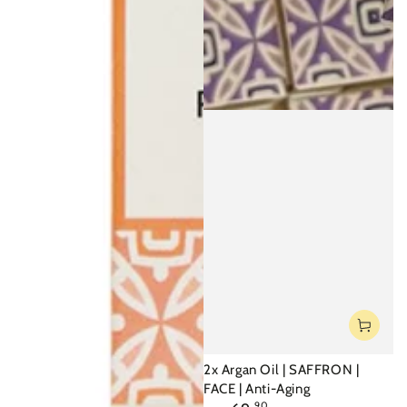
2x Argan Oil | SAFFRON |
FACE | Anti-Aging
Regulärer
.90