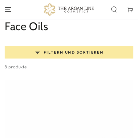
ZUM INHALT
SPRINGEN
Warenko
Kollektion:
Face Oils
FILTERN UND SORTIEREN
8 produkte