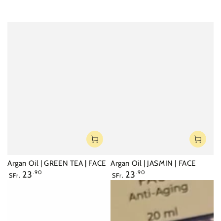
Argan Oil | GREEN TEA | FACE
Argan Oil | JASMIN | FACE
Regulärer
Regulärer
23
.90
23
.90
SFr.
SFr.
Preis
Preis