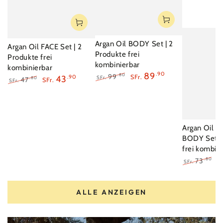
Argan Oil BODY Set | 2
Argan Oil FACE Set | 2
Produkte frei
Produkte frei
kombinierbar
kombinierbar
89
.90
99
.80
SFr.
43
.90
SFr.
47
.80
SFr.
SFr.
Regulärer
Verkaufspreis
Regulärer
Verkaufspreis
Preis
Preis
Argan Oil F
BODY Set |
frei kombin
73
.80
S
SFr.
Regulärer
V
Preis
ALLE ANZEIGEN