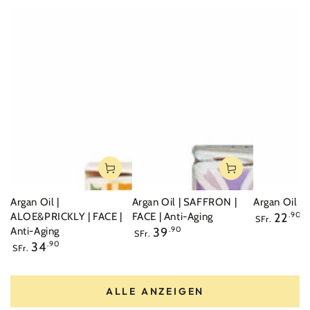
Argan Oil |
Argan Oil | SAFFRON |
Argan Oil |
Regulärer
ALOE&PRICKLY | FACE |
FACE | Anti-Aging
22
.90
SFr.
Preis
Regulärer
Anti-Aging
39
.90
SFr.
Preis
Regulärer
34
.90
SFr.
Preis
ALLE ANZEIGEN