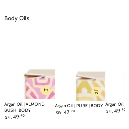
Body Oils
Argan Oil | ALMOND
Argan Oil |
Argan Oil | PURE | BODY
Regulärer
BUSH| BODY
49
.90
Regulärer
SFr.
47
.90
SFr.
Preis
Regulärer
49
.90
Preis
SFr.
Preis