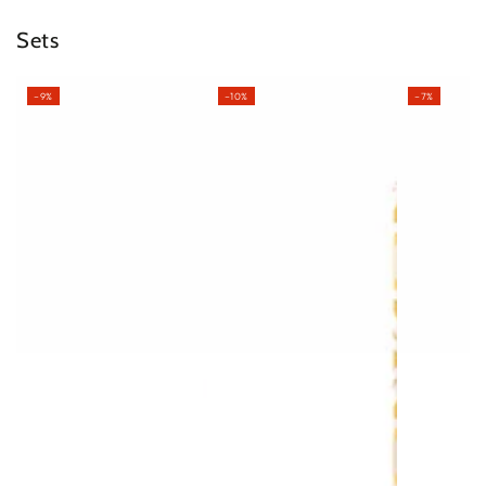
Sets
–9%
–10%
–7%